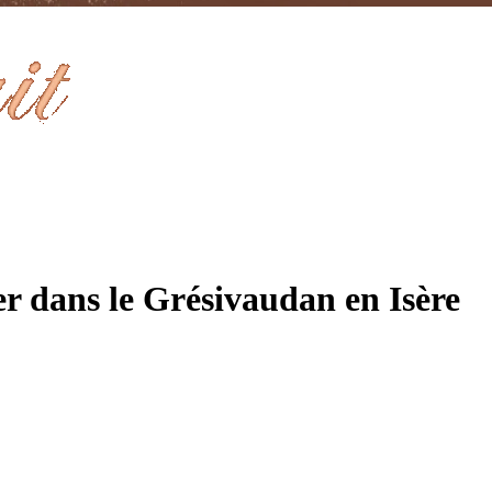
er
dans
le
Grésivaudan
en
Isère